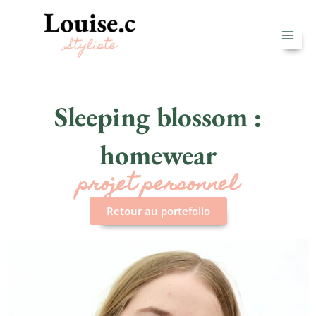
Aller
au
contenu
Sleeping blossom :
homewear
projet personnel
Retour au portefolio