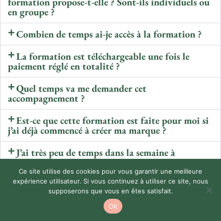
formation propose-t-elle ? Sont-ils individuels ou
en groupe ?
Combien de temps ai-je accès à la formation ?
La formation est téléchargeable une fois le
paiement réglé en totalité ?
Quel temps va me demander cet
accompagnement ?
Est-ce que cette formation est faite pour moi si
j’ai déjà commencé à créer ma marque ?
J’ai très peu de temps dans la semaine à
consacrer à ma marque, je la développe en
parallèle de mon travail, est-ce que c’est possible ?
Ce site utilise des cookies pour vous garantir une meilleure
expérience utilisateur. Si vous continuez à utiliser ce site, nous
supposerons que vous en êtes satisfait.
Est-ce qu'il y aura des mises à jour ?
OK
Je connais déjà le milieu du textile (je suis