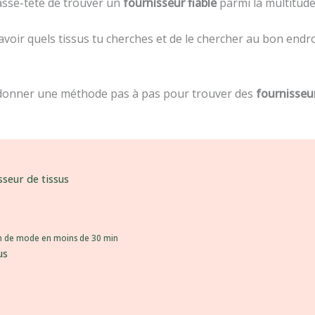
asse-tête de trouver un
fournisseur fiable
parmi la multitude
e savoir quels tissus tu cherches et de le chercher au bon endr
 te donner une méthode pas à pas pour trouver des
fournisseur
sseur de tissus
ion de mode en moins de 30 min
us