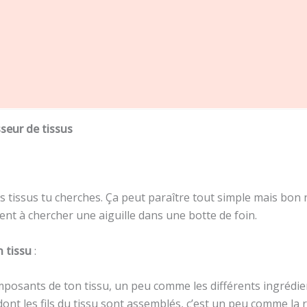
sseur de tissus
ls tissus tu cherches. Ça peut paraître tout simple mais bon
vent à chercher une aiguille dans une botte de foin.
n tissu
:
mposants de ton tissu, un peu comme les différents ingrédien
dont les fils du tissu sont assemblés, c’est un peu comme la r