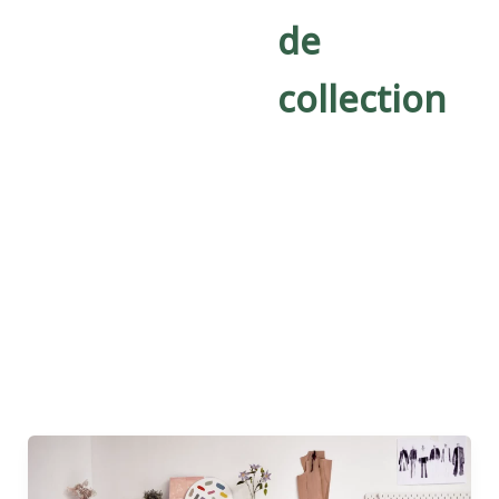
de
collection
Créer
une