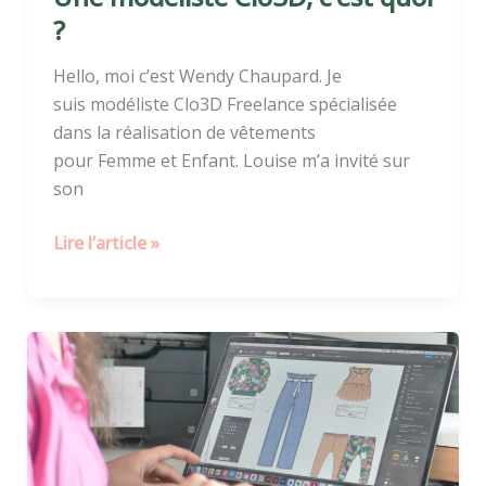
?
Hello, moi c’est Wendy Chaupard. Je
suis modéliste Clo3D Freelance spécialisée
dans la réalisation de vêtements
pour Femme et Enfant. Louise m’a invité sur
son
Lire l’article »
Styliste
en
freelance
:
ma
vision