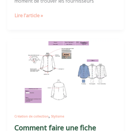
moment de trouver les fournisseurs
Lire l’article »
Comment
faire
une
fiche
technique
de
vêtement
?
,
Création de collection
Stylisme
Comment faire une fiche