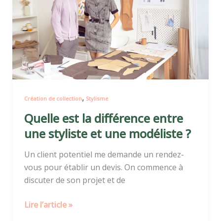
la
différence
entre
une
styliste
et
une
modéliste
,
Création de collection
Stylisme
?
Quelle est la différence entre
une styliste et une modéliste ?
Un client potentiel me demande un rendez-
vous pour établir un devis. On commence à
discuter de son projet et de
Lire l’article »