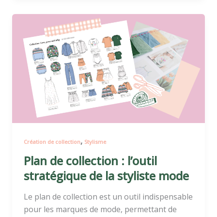
Plan
de
collection
:
l’outil
stratégique
de
la
styliste
mode
,
Création de collection
Stylisme
Plan de collection : l’outil
stratégique de la styliste mode
Le plan de collection est un outil indispensable
pour les marques de mode, permettant de