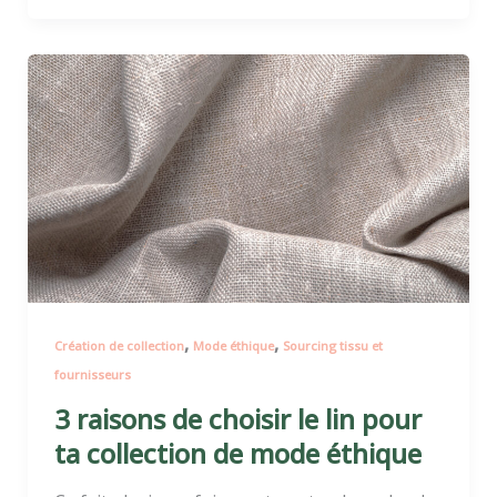
3
raisons
de
choisir
le
lin
pour
ta
collection
de
,
,
Création de collection
Mode éthique
Sourcing tissu et
mode
fournisseurs
éthique
3 raisons de choisir le lin pour
ta collection de mode éthique