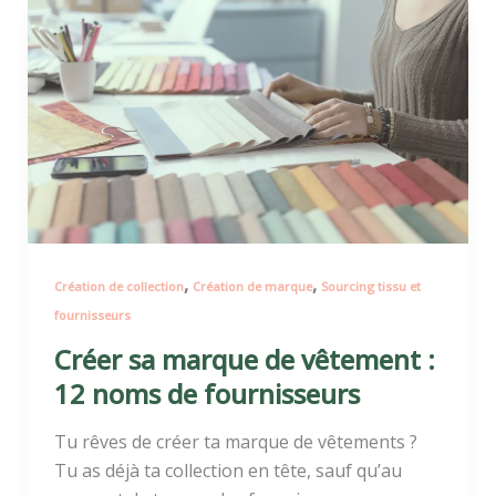
Créer
sa
marque
de
vêtement
:
12
noms
de
fournisseurs
,
,
Création de collection
Création de marque
Sourcing tissu et
fournisseurs
Créer sa marque de vêtement :
12 noms de fournisseurs
Tu rêves de créer ta marque de vêtements ?
Tu as déjà ta collection en tête, sauf qu’au