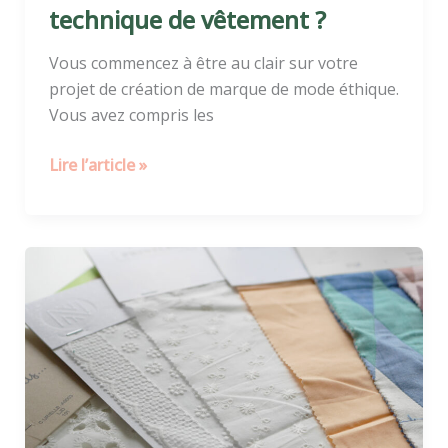
technique de vêtement ?
Vous commencez à être au clair sur votre
projet de création de marque de mode éthique.
Vous avez compris les
Lire l’article »
Comment
trouver
des
fournisseurs
de
tissus
?