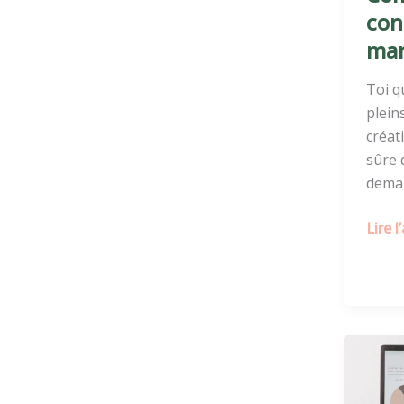
con
mar
Toi q
plein
créat
sûre 
dema
Lire l
Quel
budg
pour