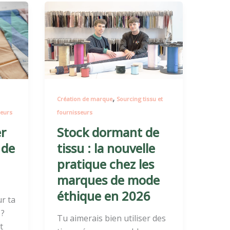
Stock
dormant
de
tissu
:
la
nouvelle
,
Création de marque
Sourcing tissu et
pratique
seurs
fournisseurs
chez
les
r
Stock dormant de
marques
 de
tissu : la nouvelle
de
pratique chez les
mode
marques de mode
éthique
éthique en 2026
en
r ta
2026
 ?
Tu aimerais bien utiliser des
t