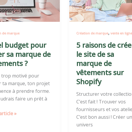
créer
le
ue
site
de
,
n de marque
Création de marque
vente en lign
ments
sa
marque
l budget pour
5 raisons de crée
de
er sa marque de
le site de sa
vêtements
ements ?
marque de
sur
vêtements sur
Shopify
 trop motivé pour
Shopify
r ta marque, ton projet
ence à prendre forme.
Structurer votre collectio
udrais faire un prêt à
C’est fait ! Trouver vos
fournisseurs et vos atelie
’article »
C’est bon aussi ! Créer u
univers