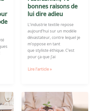
bonnes raisons de
our
lui dire adieu
ode
L’industrie textile repose
aujourd’hui sur un modèle
dévastateur, contre lequel je
été
m’oppose en tant
ques
que styliste éthique. C’est
t
pour ça que j’ai
Lire l’article »
Comment
la
perma-