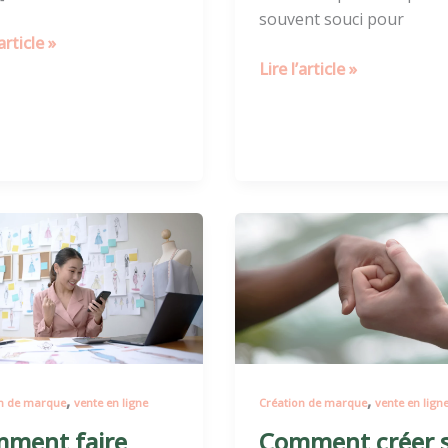
souvent souci pour
’article »
Lire l’article »
ment
Comment
créer
ître
sa
campagne
ue
de
crowdfunding
e
pour
,
,
n de marque
vente en ligne
Création de marque
vente en lign
sa
marque
ment faire
Comment créer 