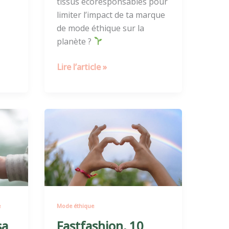
tissus écoresponsables pour
limiter l’impact de ta marque
de mode éthique sur la
planète ?
Lire l’article »
Fastfashion,
10
bonnes
raisons
de
lui
dire
e
Mode éthique
adieu
sa
Fastfashion, 10