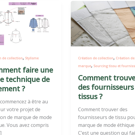
ment
Comment
trouver
des
fournisseurs
ique
de
tissus
ment
?
,
,
n de collection
Stylisme
Création de collection
Création de
,
marque
Sourcing tissu et fournis
ment faire une
Comment trouve
he technique de
des fournisseurs
ement ?
tissus ?
commencez à être au
 sur votre projet de
Comment trouver des
ion de marque de mode
fournisseurs de tissu pou
ue. Vous avez compris
marque de mode éthique
]
C’est une question qui fai