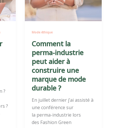
industrie
peut
aider
à
e
Mode éthique
construire
une
r
Comment la
marque
perma-industrie
de
peut aider à
mode
construire une
durable
marque de mode
?
durable ?
n ?
En juillet dernier j’ai assisté à
rs ?
une conférence sur
n
la perma-industrie lors
des Fashion Green