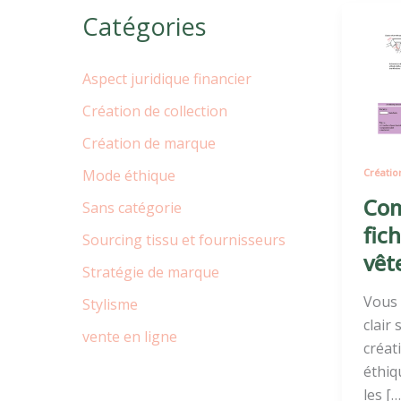
Com
Catégories
faire
une
Aspect juridique financier
fiche
techn
Création de collection
de
Création de marque
vête
Mode éthique
Créatio
?
Com
Sans catégorie
fic
Sourcing tissu et fournisseurs
vêt
Stratégie de marque
Vous 
Stylisme
clair
vente en ligne
créat
éthiq
les […